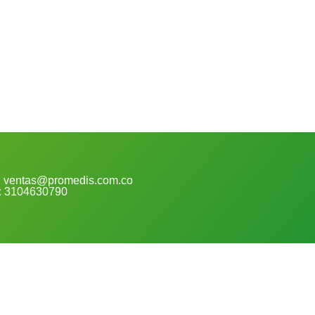
:
ventas@promedis.com.co
:
3104630790