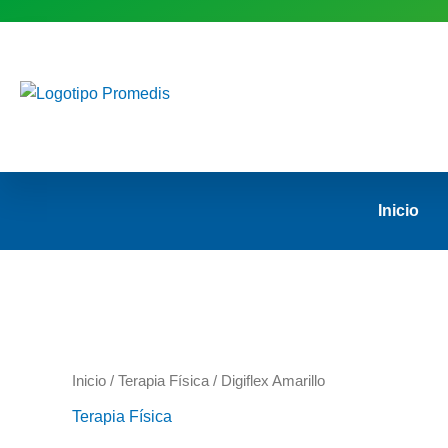
Ir
al
contenido
Inicio
Inicio
/
Terapia Física
/ Digiflex Amarillo
Terapia Física