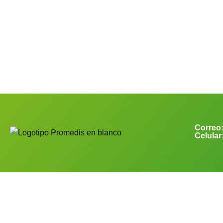
Correo
Celular
Cart
Your cart is empty!
Return to shop