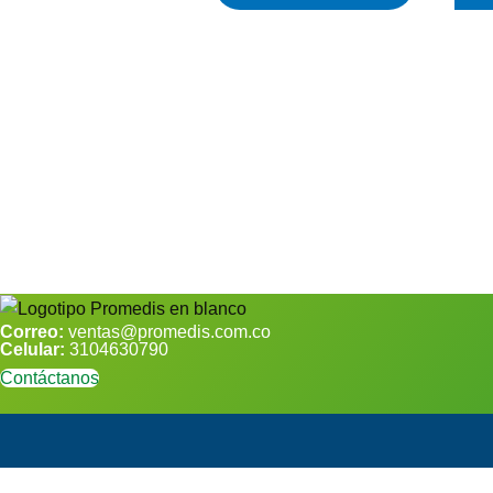
Correo:
ventas@promedis.com.co
Celular:
3104630790
Contáctanos
Cart