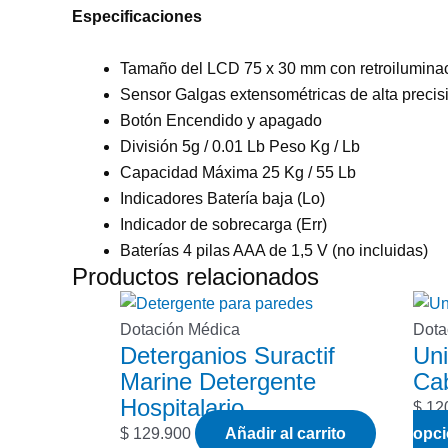
Especificaciones
Tamaño del LCD 75 x 30 mm con retroilumina
Sensor Galgas extensométricas de alta precis
Botón Encendido y apagado
División 5g / 0.01 Lb Peso Kg / Lb
Capacidad Máxima 25 Kg / 55 Lb
Indicadores Batería baja (Lo)
Indicador de sobrecarga (Err)
Baterías 4 pilas AAA de 1,5 V (no incluidas)
Productos relacionados
Dotación Médica
Dota
Deterganios Suractif
Un
Marine Detergente
Cab
Hospitalario
$
12
$
129.900
Añadir al carrito
opc