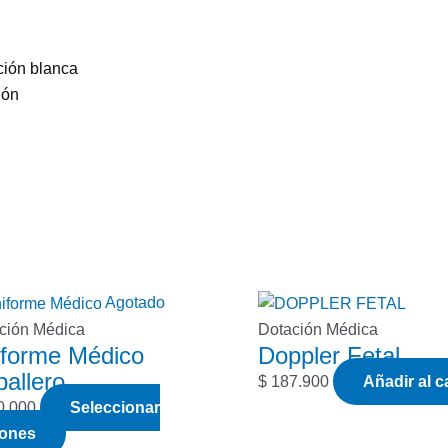
ción blanca
ión
Este
Agotado
producto
ción Médica
Dotación Médica
iforme Médico
Doppler Fetal
tiene
allero
múltiples
$
187.900
Añadir al c
variantes.
0.000
Seleccionar
Las
iones